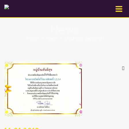
News
Home
>
News
>
Children’s day 2018