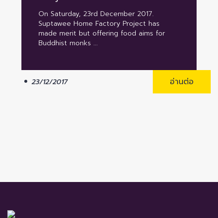
On Saturday, 23rd December 2017.
Suptawee Home Factory Project has
made merit but offering food aims for
Buddhist monks ...
อ่านต่อ
23/12/2017