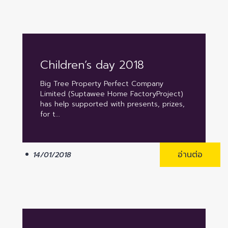
Children’s day 2018
Big Tree Property Perfect Company
Limited (Suptawee Home FactoryProject)
has help supported with presents, prizes,
for t...
อ่านต่อ
14/01/2018